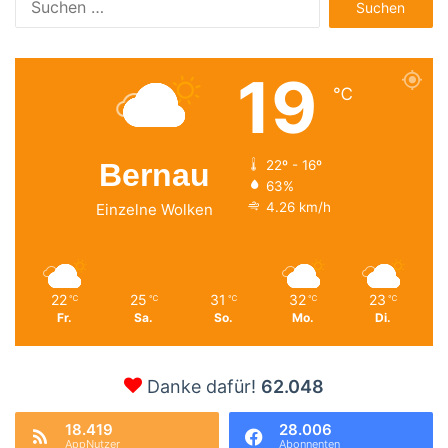
nach:
19
℃
Bernau
22º - 16º
63%
4.26 km/h
Einzelne Wolken
22
25
31
32
23
℃
℃
℃
℃
℃
Fr.
Sa.
So.
Mo.
Di.
Danke dafür!
62.048
18.419
28.006
AppNutzer
Abonnenten