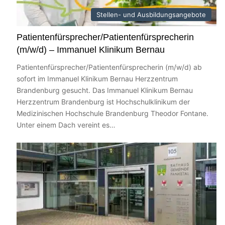
d Elektronische Patientenakte
Stellen- und Ausbildungsangebote
Patientenfürsprecher/Patientenfürsprecherin
(m/w/d) – Immanuel Klinikum Bernau
Patientenfürsprecher/Patientenfürsprecherin (m/w/d) ab
m 12. August in Bernau
sofort im Immanuel Klinikum Bernau Herzzentrum
Brandenburg gesucht. Das Immanuel Klinikum Bernau
Herzzentrum Brandenburg ist Hochschulklinikum der
Medizinischen Hochschule Brandenburg Theodor Fontane.
Weltmeisterschaft in Bernau
Unter einem Dach vereint es…
und Tipps am 7. August 2026