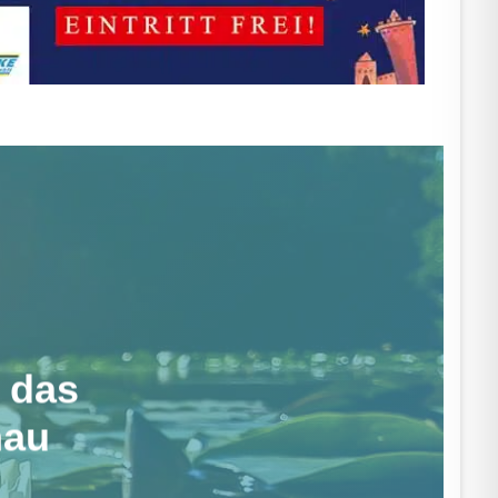
 das
nau