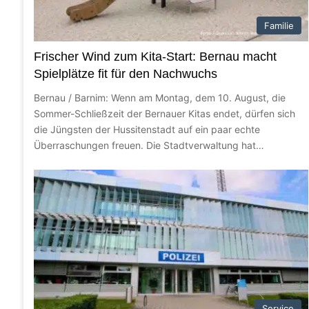
Bernau – Lobetal: Verbundleitung (m/w/d) i
Familie
Frischer Wind zum Kita-Start: Bernau macht
6. August 2026
Spielplätze fit für den Nachwuchs
100. Geburtstag und eine wundervoll gelebt
Bernau / Barnim: Wenn am Montag, dem 10. August, die
Sommer-Schließzeit der Bernauer Kitas endet, dürfen sich
die Jüngsten der Hussitenstadt auf ein paar echte
Überraschungen freuen. Die Stadtverwaltung hat…
6. August 2026
Bernau: Streit eskaliert und Radfahrer ziem
Service