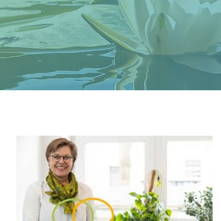
ende in und um Bernau
n (m/w/d) – Immanuel Klinikum Bernau
Spielplätze fit für den Nachwuchs