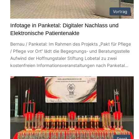
m Bereich Teilhabe gesucht
Vortrag
Infotage in Panketal: Digitaler Nachlass und
Elektronische Patientenakte
e Nachbarschaft in Bernau
Bernau / Panketal: Im Rahmen des Projekts „Pakt für Pflege
/ Pflege vor Ort“ lädt die Begegnungs- und Beratungsstelle
Aufwind der Hoffnungstaler Stiftung Lobetal zu zwei
kostenfreien Informationsveranstaltungen nach Panketal…
lich betrunken unterwegs
Sport