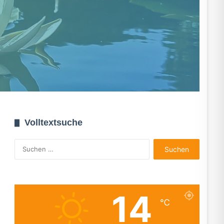
Volltextsuche
Suchen
nach:
14
℃