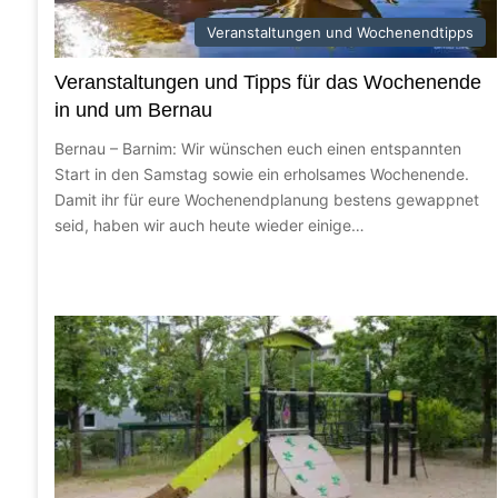
7. August 2026
Infotage in Panketal: Digitaler Nachlass un
Veranstaltungen und Wochenendtipps
Veranstaltungen und Tipps für das Wochenende
in und um Bernau
7. August 2026
Bernau – Barnim: Wir wünschen euch einen entspannten
Kostenfreie Fahrradcodierung der Polizei a
Start in den Samstag sowie ein erholsames Wochenende.
Damit ihr für eure Wochenendplanung bestens gewappnet
seid, haben wir auch heute wieder einige…
7. August 2026
Heute Abend: Große Eröffnung zur Kung Fu 
7. August 2026
Guten Morgen aus Bernau – Verkehr, Infos 
6. August 2026