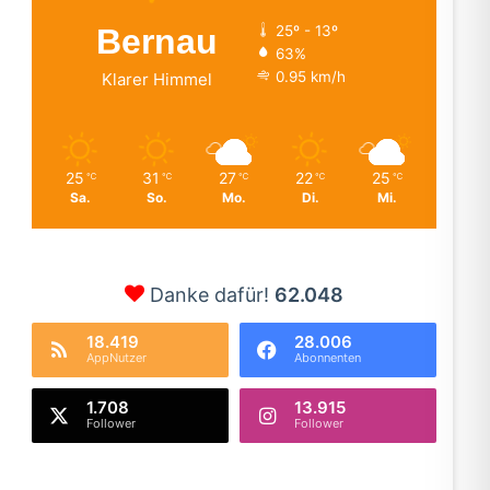
Bernau
25º - 13º
63%
0.95 km/h
Klarer Himmel
25
31
27
22
25
℃
℃
℃
℃
℃
Sa.
So.
Mo.
Di.
Mi.
Danke dafür!
62.048
18.419
28.006
AppNutzer
Abonnenten
1.708
13.915
Follower
Follower