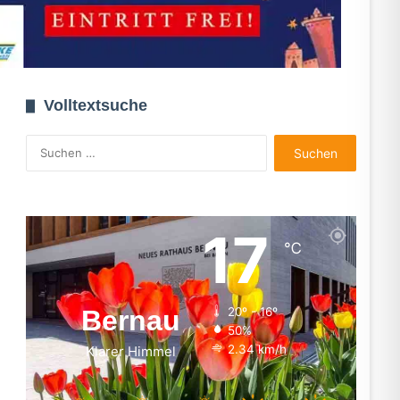
Volltextsuche
Suchen
nach:
17
℃
Bernau
20º - 16º
50%
2.34 km/h
Klarer Himmel