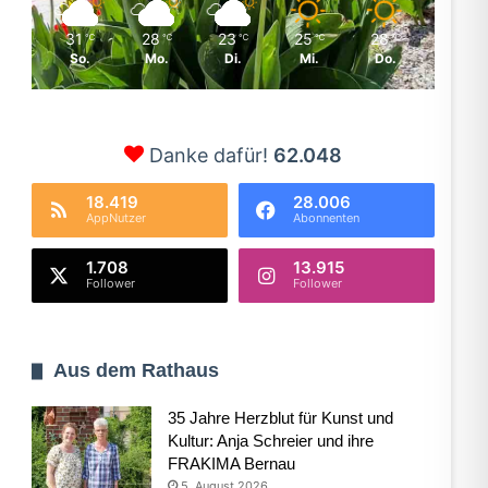
31
28
23
25
28
℃
℃
℃
℃
℃
So.
Mo.
Di.
Mi.
Do.
Danke dafür!
62.048
18.419
28.006
AppNutzer
Abonnenten
1.708
13.915
Follower
Follower
Aus dem Rathaus
35 Jahre Herzblut für Kunst und
Kultur: Anja Schreier und ihre
FRAKIMA Bernau
5. August 2026