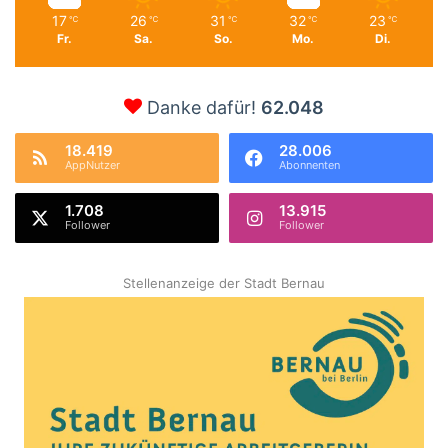
17
26
31
32
23
℃
℃
℃
℃
℃
Fr.
Sa.
So.
Mo.
Di.
Danke dafür!
62.048
18.419
28.006
AppNutzer
Abonnenten
1.708
13.915
Follower
Follower
Stellenanzeige der Stadt Bernau