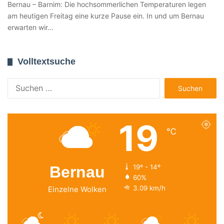
Bernau – Barnim: Die hochsommerlichen Temperaturen legen
am heutigen Freitag eine kurze Pause ein. In und um Bernau
erwarten wir…
Volltextsuche
Suchen
nach:
19
℃
Bernau
19º - 14º
60%
3.09 km/h
Einzelne Wolken