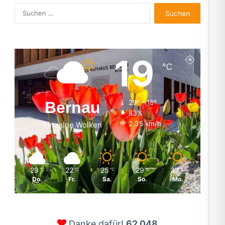
Suchen
nach:
19
℃
Bernau
29º - 18º
83%
2.35 km/h
Einzelne Wolken
29
22
25
29
33
℃
℃
℃
℃
℃
Do.
Fr.
Sa.
So.
Mo.
Danke dafür!
62.048