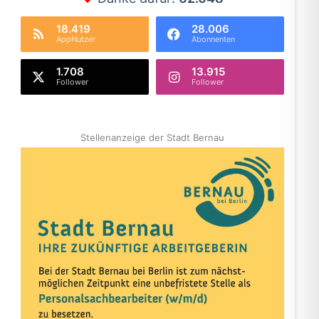
18.419
28.006
AppNutzer
Abonnenten
1.708
13.915
Follower
Follower
Stellenanzeige der Stadt Bernau