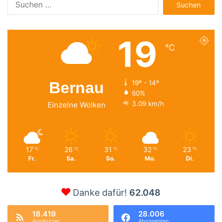
nach:
19
℃
Bernau
19º - 14º
60%
3.09 km/h
Einzelne Wolken
17
26
31
32
23
℃
℃
℃
℃
℃
Fr.
Sa.
So.
Mo.
Di.
Danke dafür!
62.048
18.419
28.006
AppNutzer
Abonnenten