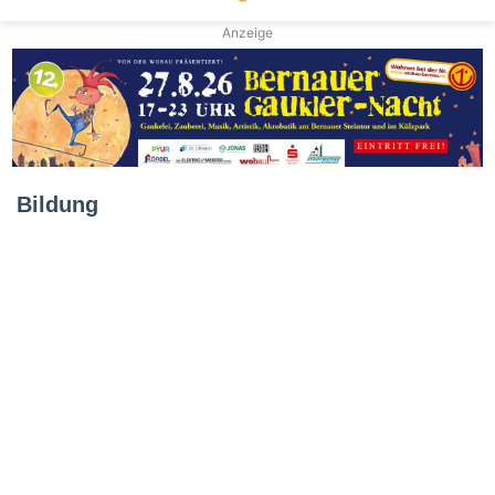
Anzeige
Bildung
Kostenlose
Stundenpläne:
Bernauer
Hussitenbande
begleitet
Schüler
durchs
6. August 2026
neue
Kostenlose Stundenpläne:
Jahr
Bernauer Hussitenbande