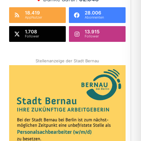
18.419
28.006
AppNutzer
Abonnenten
1.708
13.915
Follower
Follower
Stellenanzeige der Stadt Bernau