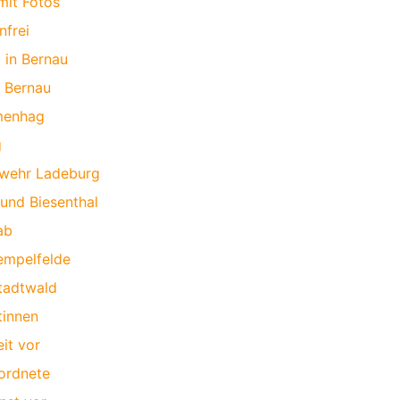
mit Fotos
nfrei
 in Bernau
 Bernau
umenhag
g
rwehr Ladeburg
und Biesenthal
ab
Tempelfelde
tadtwald
tinnen
it vor
ordnete