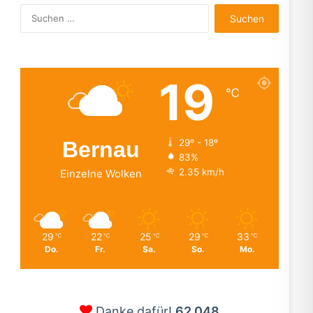
Suchen
nach:
19
℃
Bernau
29º - 18º
83%
2.35 km/h
Einzelne Wolken
29
22
25
29
33
℃
℃
℃
℃
℃
Do.
Fr.
Sa.
So.
Mo.
Danke dafür!
62.048