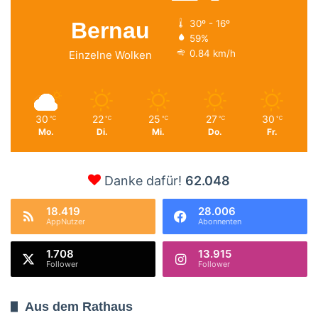
Bernau
30º - 16º
59%
0.84 km/h
Einzelne Wolken
30
22
25
27
30
℃
℃
℃
℃
℃
Mo.
Di.
Mi.
Do.
Fr.
Danke dafür!
62.048
18.419
28.006
AppNutzer
Abonnenten
1.708
13.915
Follower
Follower
Aus dem Rathaus