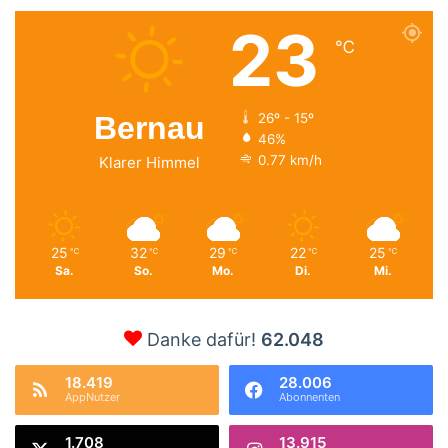
23
℃
Bernau
26º - 15º
46%
0.77 km/h
Klarer Himmel
25
32
29
22
25
℃
℃
℃
℃
℃
Sa.
So.
Mo.
Di.
Mi.
Danke dafür!
62.048
18.419
28.006
AppNutzer
Abonnenten
1.708
13.915