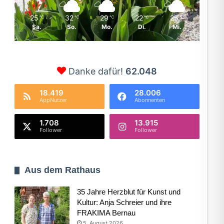
25
32
29
22
25
℃
℃
℃
℃
℃
Sa.
So.
Mo.
Di.
Mi.
Danke dafür!
62.048
18.419
28.006
AppNutzer
Abonnenten
1.708
13.915
Follower
Follower
Aus dem Rathaus
35 Jahre Herzblut für Kunst und
Kultur: Anja Schreier und ihre
FRAKIMA Bernau
5. August 2026