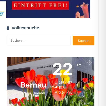
Volltextsuche
Suchen
nach:
22
℃
Bernau
25º - 15º
51%
0.94 km/h
Klarer Himmel