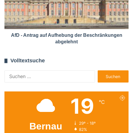
AfD - Antrag auf Aufhebung der Beschränkungen
abgelehnt
Volltextsuche
Suchen
nach:
19
℃
Bernau
29º - 18º
82%