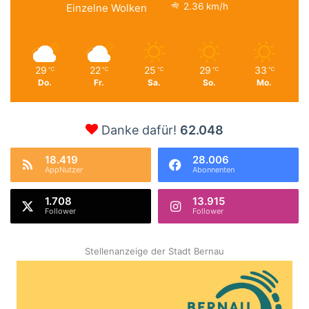
2.36 km/h
Einzelne Wolken
29
22
25
29
33
℃
℃
℃
℃
℃
Do.
Fr.
Sa.
So.
Mo.
Danke dafür!
62.048
18.419
28.006
AppNutzer
Abonnenten
1.708
13.915
Follower
Follower
Stellenanzeige der Stadt Bernau