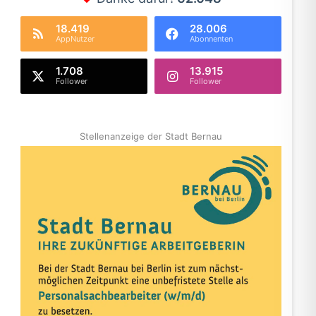
18.419
28.006
AppNutzer
Abonnenten
1.708
13.915
Follower
Follower
Stellenanzeige der Stadt Bernau