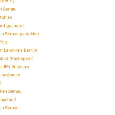
i der S2
in Bernau
tohlen
ird geändert
in Bernau gestohlen
folg
im Landkreis Barnim
biet “Pankepark”
das IFN Schönow
t ausbauen
l
rken Bernau
uhestand
 in Bernau