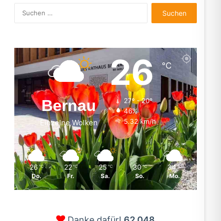
Suchen
nach:
26
℃
Bernau
27º - 20º
46%
5.32 km/h
Einzelne Wolken
26
22
25
30
34
℃
℃
℃
℃
℃
Do.
Fr.
Sa.
So.
Mo.
Danke dafür!
62.048