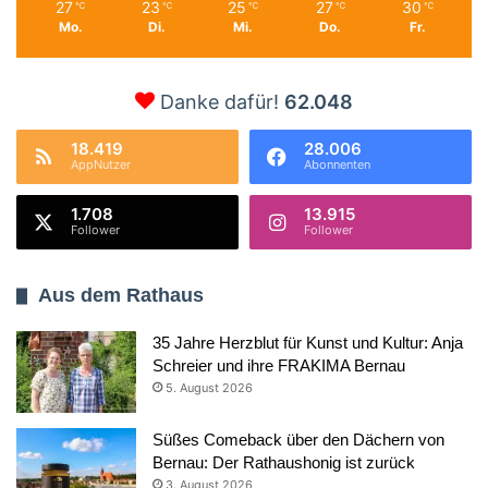
27
23
25
27
30
℃
℃
℃
℃
℃
Mo.
Di.
Mi.
Do.
Fr.
Danke dafür!
62.048
18.419
28.006
AppNutzer
Abonnenten
1.708
13.915
Follower
Follower
Aus dem Rathaus
35 Jahre Herzblut für Kunst und Kultur: Anja
Schreier und ihre FRAKIMA Bernau
5. August 2026
Süßes Comeback über den Dächern von
Bernau: Der Rathaushonig ist zurück
3. August 2026