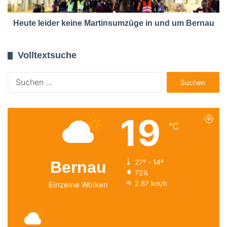
Heute leider keine Martinsumzüge in und um Bernau
Volltextsuche
Suchen
nach:
19
℃
Bernau
27º - 14º
72%
2.87 km/h
Einzelne Wolken