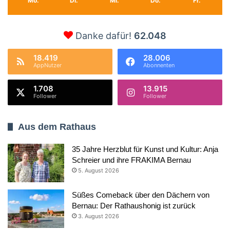
Mo.
Di.
Mi.
Do.
Fr.
Danke dafür!
62.048
18.419
28.006
AppNutzer
Abonnenten
1.708
13.915
Follower
Follower
Aus dem Rathaus
35 Jahre Herzblut für Kunst und Kultur: Anja
Schreier und ihre FRAKIMA Bernau
5. August 2026
Süßes Comeback über den Dächern von
Bernau: Der Rathaushonig ist zurück
3. August 2026