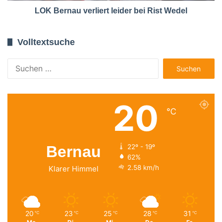
LOK Bernau verliert leider bei Rist Wedel
Volltextsuche
Suchen
nach:
20
℃
Bernau
22º - 19º
62%
2.58 km/h
Klarer Himmel
20
23
25
28
31
℃
℃
℃
℃
℃