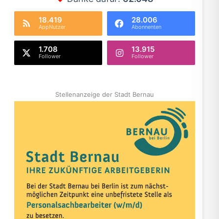
18.419
28.006
AppNutzer
Abonnenten
1.708
13.915
Follower
Follower
Stellenanzeige der Stadt Bernau