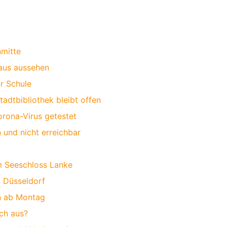
mitte
haus aussehen
r Schule
adtbibliothek bleibt offen
orona-Virus getestet
 und nicht erreichbar
m Seeschloss Lanke
n Düsseldorf
n ab Montag
ch aus?