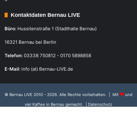
Kontaktdaten Bernau LIVE
Büro:
Hussitenstraße 1 (Stadthalle Bernau)
16321 Bernau bei Berlin
Telefon:
03338 750812 - 0170 5898858
E-Mail:
info (at) Bernau-LIVE.de
© Bernau LIVE 2010 - 2026. Alle Rechte vorbehalten. | Mit
und
viel Kaffee in Bernau gemacht.
| Datenschutz
Cookie Richtlinie, Datenschutz und Einstellungen
RSS
Facebook
X
Instagram
S