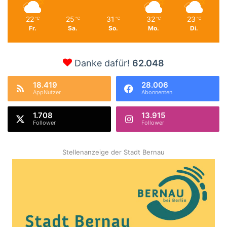
22
25
31
32
23
℃
℃
℃
℃
℃
Fr.
Sa.
So.
Mo.
Di.
Danke dafür!
62.048
18.419
28.006
AppNutzer
Abonnenten
1.708
13.915
Follower
Follower
Stellenanzeige der Stadt Bernau