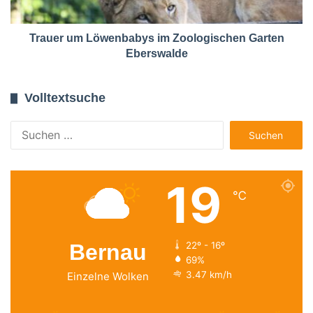
Trauer um Löwenbabys im Zoologischen Garten
Eberswalde
Volltextsuche
Suchen
nach:
19
℃
Bernau
22º - 16º
69%
3.47 km/h
Einzelne Wolken