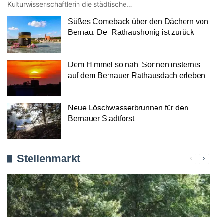
Kulturwissenschaftlerin die städtische…
Süßes Comeback über den Dächern von
Bernau: Der Rathaushonig ist zurück
Dem Himmel so nah: Sonnenfinsternis
auf dem Bernauer Rathausdach erleben
Neue Löschwasserbrunnen für den
Bernauer Stadtforst
Stellenmarkt
Verherig
Näc
Seite
Seit