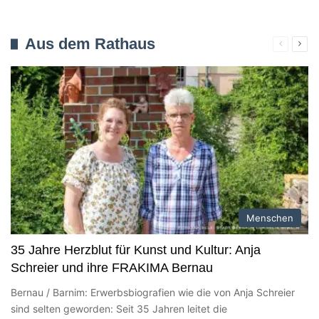
Aus dem Rathaus
Verherig
Näc
Seite
Seit
Menschen
35 Jahre Herzblut für Kunst und Kultur: Anja
Schreier und ihre FRAKIMA Bernau
Bernau / Barnim: Erwerbsbiografien wie die von Anja Schreier
sind selten geworden: Seit 35 Jahren leitet die