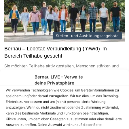
Stellen- und Ausbildungsangebote
Bernau – Lobetal: Verbundleitung (m/w/d) im
Bereich Teilhabe gesucht
Sie möchten Teilhabe aktiv gestalten, Menschen stärken und
gemeinsam mit engagierten Teams die Zukunft entwickeln?
Bernau LIVE - Verwalte
Dann freuen wir uns auf…
deine Privatsphäre
Wandlitz: Koordination therapeutische
Wir verwenden Technologien wie Cookies, um Geräteinformationen zu
Prozesse / Stellv. Leitung Wohnverbund
speichern und/oder darauf zuzugreifen. Wir tun dies, um das Browsing-
Erlebnis zu verbessern und um (nicht) personalisierte Werbung
gesucht!
anzuzeigen. Wenn du nicht zustimmst oder die Zustimmung widerrufst,
kann dies bestimmte Merkmale und Funktionen beeinträchtigen.
Gemeinde Wandlitz: Sachbearbeiter/in
Klicke unten, um dem oben Gesagten zuzustimmen oder eine detaillierte
Gebäudemanagement (m/w/d)
Auswahl zu treffen. Deine Auswahl wird nur auf dieser Seite