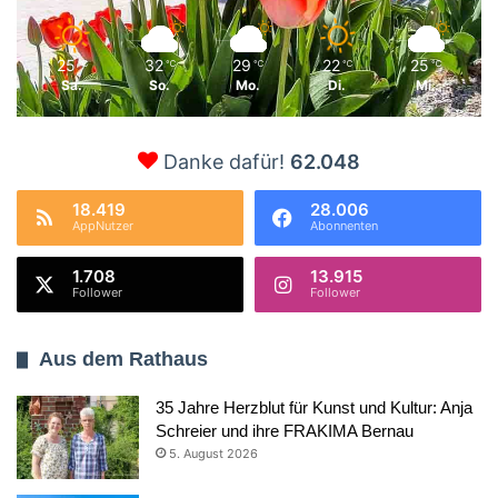
25
32
29
22
25
℃
℃
℃
℃
℃
Sa.
So.
Mo.
Di.
Mi.
Danke dafür!
62.048
18.419
28.006
AppNutzer
Abonnenten
1.708
13.915
Follower
Follower
Aus dem Rathaus
35 Jahre Herzblut für Kunst und Kultur: Anja
Schreier und ihre FRAKIMA Bernau
5. August 2026