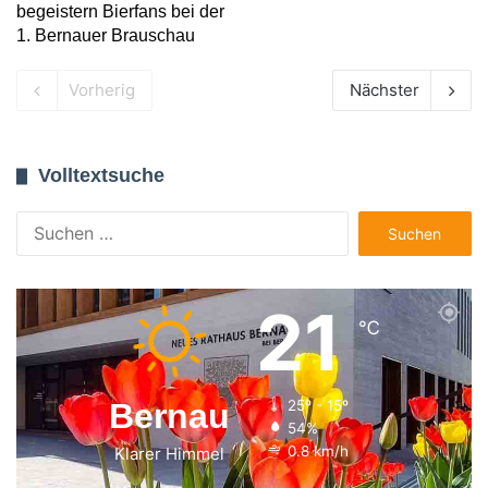
begeistern Bierfans bei der
1. Bernauer Brauschau
Vorherig
Nächster
Volltextsuche
Suchen
nach:
21
℃
Bernau
25º - 15º
54%
0.8 km/h
Klarer Himmel