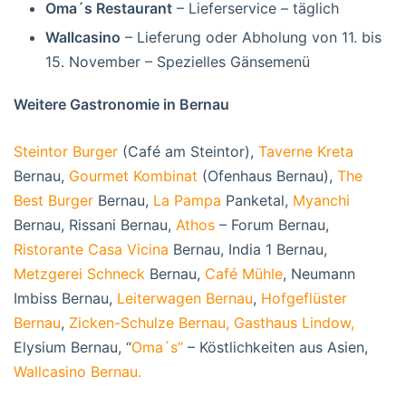
Oma´s Restaurant
– Lieferservice – täglich
Wallcasino
– Lieferung oder Abholung von 11. bis
15. November – Spezielles Gänsemenü
Weitere Gastronomie in Bernau
Steintor Burger
(Café am Steintor),
Taverne Kreta
Bernau,
Gourmet Kombinat
(Ofenhaus Bernau),
The
Best Burger
Bernau,
La Pampa
Panketal,
Myanchi
Bernau, Rissani Bernau,
Athos
– Forum Bernau,
Ristorante Casa Vicina
Bernau, India 1 Bernau,
Metzgerei Schneck
Bernau,
Café Mühle
, Neumann
Imbiss Bernau,
Leiterwagen Bernau
,
Hofgeflüster
Bernau
,
Zicken-Schulze Bernau,
Gasthaus Lindow,
Elysium Bernau, “
Oma´s”
– Köstlichkeiten aus Asien,
Wallcasino Bernau.