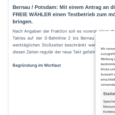
Bernau / Potsdam: Mit einem Antrag an 
FREIE WÄHLER einen Testbetrieb zum mög
bringen.
Nach Angaben der Fraktion soll es vorerst einen d
Taktes auf der S-Bahnlinie 2 bis Bernau geben. A
werktäglichen Stoßzeiten beschränkt werden. Na
Wir verwe
diesen Zeiten regulär der neue Takt gefahren werden
zuzugreif
Werbung a
bestimmte
Begründung im Wortlaut
Klicke un
Auswahl w
A
einschließ
verwendes
Statis
Speiche
Messung
Kombina