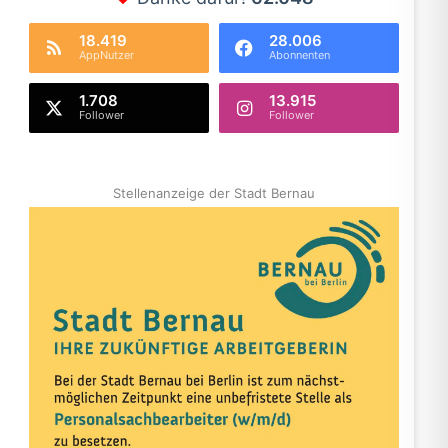
18.419
28.006
AppNutzer
Abonnenten
1.708
13.915
Follower
Follower
Stellenanzeige der Stadt Bernau