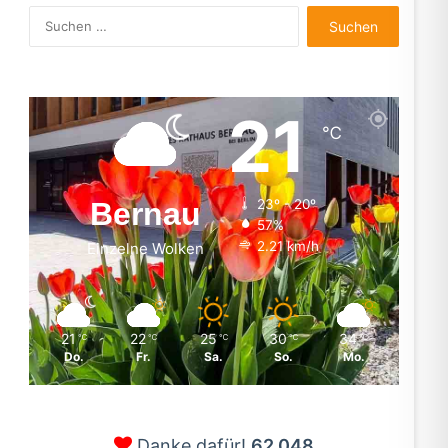
Suchen
nach:
21
℃
Bernau
23º - 20º
57%
2.21 km/h
Einzelne Wolken
21
22
25
30
34
℃
℃
℃
℃
℃
Do.
Fr.
Sa.
So.
Mo.
Danke dafür!
62.048