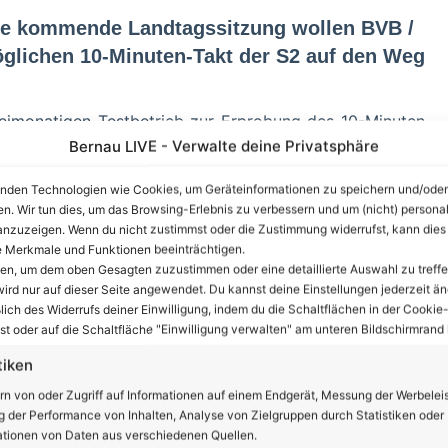
die kommende Landtagssitzung wollen BVB /
lichen 10-Minuten-Takt der S2 auf den Weg
reimonatigen Testbetrieb zur Erprobung des 10-Minuten-
Bernau LIVE - Verwalte deine Privatsphäre
b dem ersten Quartal 2021 soll der Test dann auf die
ch Auswertung dieser Phase soll dann ab Ende 2021 zu
nden Technologien wie Cookies, um Geräteinformationen zu speichern und/oder
.
en. Wir tun dies, um das Browsing-Erlebnis zu verbessern und um (nicht) personal
nzuzeigen. Wenn du nicht zustimmst oder die Zustimmung widerrufst, kann dies
 Merkmale und Funktionen beeinträchtigen.
ten, um dem oben Gesagten zuzustimmen oder eine detaillierte Auswahl zu treffe
ird nur auf dieser Seite angewendet. Du kannst deine Einstellungen jederzeit än
nzeige
lich des Widerrufs deiner Einwilligung, indem du die Schaltflächen in der Cookie-
t oder auf die Schaltfläche "Einwilligung verwalten" am unteren Bildschirmrand k
tiken
rn von oder Zugriff auf Informationen auf einem Endgerät, Messung der Werbelei
 der Performance von Inhalten, Analyse von Zielgruppen durch Statistiken oder
tionen von Daten aus verschiedenen Quellen.