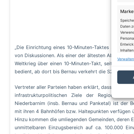
Marke
Speiche
Daten zu
Verwendu
Personal
Entwick
„Die Einrichtung eines 10-Minuten-Taktes auf der S
Inhalten
von Diskussionen. Als einer der ältesten Abschnitte
Verwalten
Weltkrieg über einen 10-Minuten-Takt, seitdem wi
Eigen
bedient, ab dort bis Bernau verkehrt die S2 im 20-M
Abgleic
Verknüp
Vertreter aller Parteien haben erklärt, dass die Du
automati
infrastrukturpolitischen Ziele der Region sei.
Gewäh
Niederbarnim (insb. Bernau und Panketal) ist der B
von Be
mit ihren 4 Bahnhöfen bzw. Haltepunkten verfügen 
von W
Hinzu kommen die umliegenden Gemeinden, deren Ein
Daten
unmittelbaren Einzugsbereich auf ca. 100.000 E