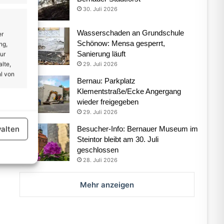
30. Juli 2026
Wasserschaden an Grundschule
er
Schönow: Mensa gesperrt,
ng,
Sanierung läuft
ur
lte,
29. Juli 2026
l von
Bernau: Parkplatz
Klementstraße/Ecke Angergang
wieder freigegeben
er aktiv
29. Juli 2026
alten
Besucher-Info: Bernauer Museum im
Steintor bleibt am 30. Juli
geschlossen
28. Juli 2026
Mehr anzeigen
er aktiv