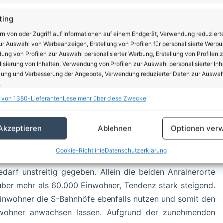
ting
rn von oder Zugriff auf Informationen auf einem Endgerät, Verwendung reduziert
r Auswahl von Werbeanzeigen, Erstellung von Profilen für personalisierte Werbu
ng von Profilen zur Auswahl personalisierter Werbung, Erstellung von Profilen z
isierung von Inhalten, Verwendung von Profilen zur Auswahl personalisierter Inha
lung und Verbesserung der Angebote, Verwendung reduzierter Daten zur Auswah
-Bahnlinie 2 bis Bernau ist seit Jahrzehnten Gegenstand
.
 des Berliner S-Bahn-Netzes verfügte sie bis zum Zweiten
 von 1380-Lieferanten
Lese mehr über diese Zwecke
rd nur noch der Streckenabschnitt bis Buch entsprechend
schaften
Imm
inuten-Takt.
hung und Kombination von Daten aus unterschiedlichen Quellen,
Akzeptieren
Ablehnen
Optionen verw
fung verschiedener Endgeräte, Identifikation von Endgeräten anhand
rchsetzung eines 10-Minuten-Taktes eines der dringendsten
sch übermittelter Informationen.
Cookie-Richtlinie
Datenschutzerklärung
 Angesichts der massiv zunehmenden Bevölkerung im
rleistung der Sicherheit, Verhinderung und Aufdeckung
edarf unstreitig gegeben. Allein die beiden Anrainerorte
trug und Fehlerbehebung, Bereitstellung und Anzeige
über mehr als 60.000 Einwohner, Tendenz stark steigend.
Imm
erbung und Inhalten, Ihre Entscheidungen zum
wohner die S-Bahnhöfe ebenfalls nutzen und somit den
schutz speichern und übermitteln.
inwohner anwachsen lassen. Aufgrund der zunehmenden