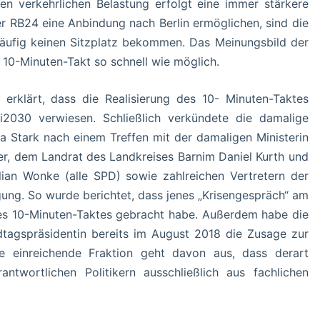
n verkehrlichen Belastung erfolgt eine immer stärkere
 RB24 eine Anbindung nach Berlin ermöglichen, sind die
r häufig keinen Sitzplatz bekommen. Das Meinungsbild der
10-Minuten-Takt so schnell wie möglich.
rklärt, dass die Realisierung des 10- Minuten-Taktes
 i2030 verwiesen. Schließlich verkündete die damalige
a Stark nach einem Treffen mit der damaligen Ministerin
der, dem Landrat des Landkreises Barnim Daniel Kurth und
ian Wonke (alle SPD) sowie zahlreichen Vertretern der
ng. So wurde berichtet, dass jenes „Krisengespräch“ am
es 10-Minuten-Taktes gebracht habe. Außerdem habe die
dtagspräsidentin bereits im August 2018 die Zusage zur
e einreichende Fraktion geht davon aus, dass derart
ntwortlichen Politikern ausschließlich aus fachlichen