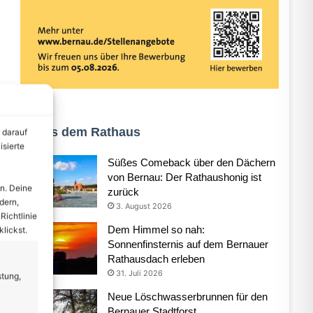
Aus dem Rathaus
 darauf
isierte
Süßes Comeback über den Dächern
von Bernau: Der Rathaushonig ist
n. Deine
zurück
dern,
3. August 2026
Richtlinie
Dem Himmel so nah:
lickst.
Sonnenfinsternis auf dem Bernauer
Rathausdach erleben
31. Juli 2026
stung,
Neue Löschwasserbrunnen für den
Bernauer Stadtforst