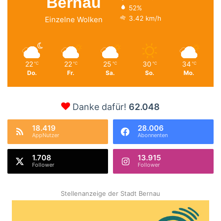
Bernau
52%
3.42 km/h
Einzelne Wolken
22
22
25
30
34
℃
℃
℃
℃
℃
Do.
Fr.
Sa.
So.
Mo.
Danke dafür!
62.048
18.419
28.006
AppNutzer
Abonnenten
1.708
13.915
Follower
Follower
Stellenanzeige der Stadt Bernau