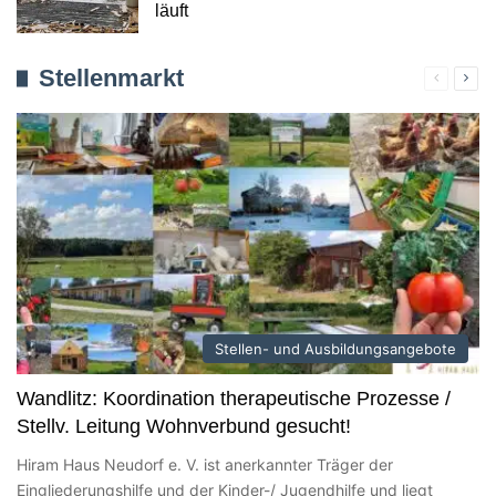
läuft
Stellenmarkt
Verherig
Näc
Seite
Seit
Stellen- und Ausbildungsangebote
Wandlitz: Koordination therapeutische Prozesse /
Stellv. Leitung Wohnverbund gesucht!
Hiram Haus Neudorf e. V. ist anerkannter Träger der
Eingliederungshilfe und der Kinder-/ Jugendhilfe und liegt