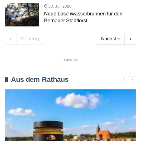
30. Juli 2026
Neue Löschwasserbrunnen für den
Bernauer Stadtforst
Vorherig
Nächster
Anzeige
Aus dem Rathaus
Verherig
Näc
Seite
Seit