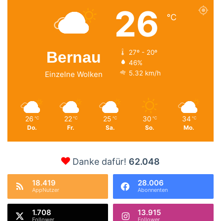
26
℃
Bernau
27º - 20º
46%
5.32 km/h
Einzelne Wolken
26
22
25
30
34
℃
℃
℃
℃
℃
Do.
Fr.
Sa.
So.
Mo.
Danke dafür!
62.048
18.419
28.006
AppNutzer
Abonnenten
1.708
13.915
Follower
Follower