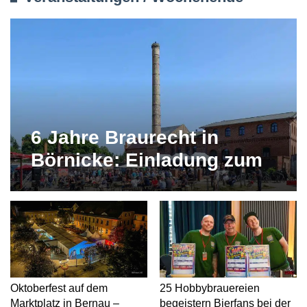
6 Jahre Braurecht in
Börnicke: Einladung zum
großen Jubiläumsfest
Oktoberfest auf dem
25 Hobbybrauereien
Marktplatz in Bernau –
begeistern Bierfans bei der