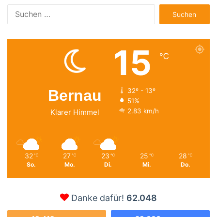
Suchen
nach:
15
℃
Bernau
32º - 13º
51%
2.83 km/h
Klarer Himmel
32
27
23
25
28
℃
℃
℃
℃
℃
So.
Mo.
Di.
Mi.
Do.
Danke dafür!
62.048