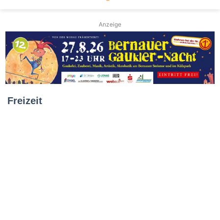
Anzeige
Freizeit
Dreifacher
WM-
Triumph:
Bernauer
Ballettschule
glänzt
in
Slowenien
10. Juli 2026