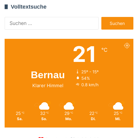
Volltextsuche
Suchen
nach:
21
℃
Bernau
25º - 15º
54%
0.8 km/h
Klarer Himmel
25
32
29
22
25
℃
℃
℃
℃
℃
Sa.
So.
Mo.
Di.
Mi.