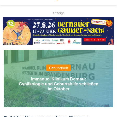
Anzeige
Gesundheit
Immanuel Klinikum Bernau:
Gynäkologie und Geburtshilfe schließen
im Oktober