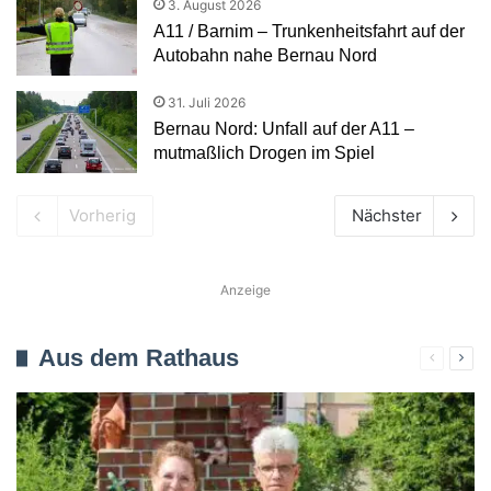
3. August 2026
A11 / Barnim – Trunkenheitsfahrt auf der
Autobahn nahe Bernau Nord
31. Juli 2026
Bernau Nord: Unfall auf der A11 –
mutmaßlich Drogen im Spiel
Vorherig
Nächster
Anzeige
Aus dem Rathaus
Verherig
Näc
Seite
Seit