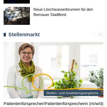
Neue Löschwasserbrunnen für den
Bernauer Stadtforst
Stellenmarkt
Verherig
Näc
Seite
Seit
Stellen- und Ausbildungsangebote
Patientenfürsprecher/Patientenfürsprecherin (m/w/d)