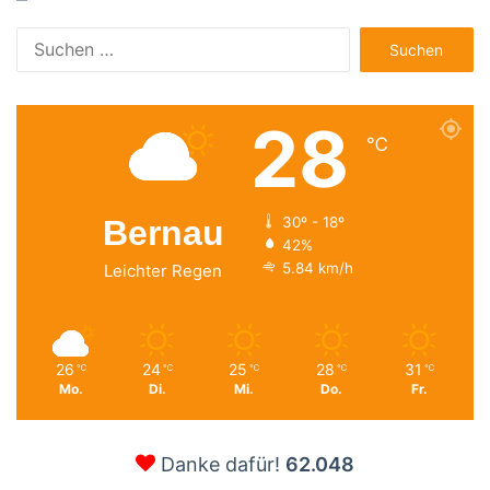
Suchen
nach:
28
℃
Bernau
30º - 18º
42%
5.84 km/h
Leichter Regen
26
24
25
28
31
℃
℃
℃
℃
℃
Mo.
Di.
Mi.
Do.
Fr.
Danke dafür!
62.048