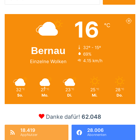
nach:
16
℃
Bernau
32º - 15º
69%
4.15 km/h
Einzelne Wolken
32
27
23
25
28
℃
℃
℃
℃
℃
So.
Mo.
Di.
Mi.
Do.
Danke dafür!
62.048
18.419
28.006
AppNutzer
Abonnenten