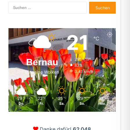
Suchen
nach:
21
℃
Bernau
29º - 19º
83%
3.41 km/h
Einzelne Wolken
29
22
25
29
33
℃
℃
℃
℃
℃
Do.
Fr.
Sa.
So.
Mo.
Danke dafür!
62.048