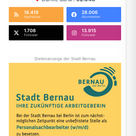
18.419
28.006
AppNutzer
Abonnenten
1.708
13.915
Follower
Follower
Stellenanzeige der Stadt Bernau