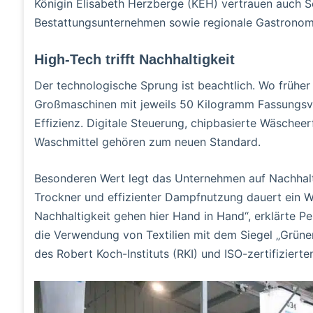
Königin Elisabeth Herzberge (KEH) vertrauen auch Se
Bestattungsunternehmen sowie regionale Gastronomie
High-Tech trifft Nachhaltigkeit
Der technologische Sprung ist beachtlich. Wo frühe
Großmaschinen mit jeweils 50 Kilogramm Fassungs
Effizienz. Digitale Steuerung, chipbasierte Wäschee
Waschmittel gehören zum neuen Standard.
Besonderen Wert legt das Unternehmen auf Nachhal
Trockner und effizienter Dampfnutzung dauert ein 
Nachhaltigkeit gehen hier Hand in Hand“, erklärte P
die Verwendung von Textilien mit dem Siegel „Grüne
des Robert Koch-Instituts (RKI) und ISO-zertifizierte