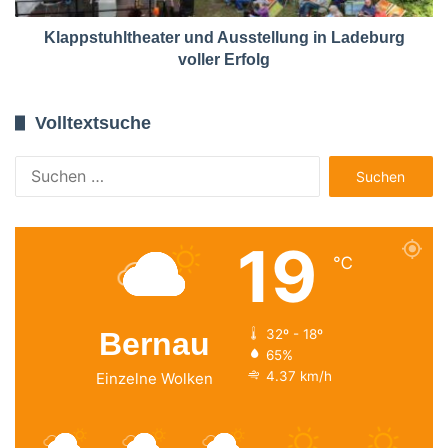
Klappstuhltheater und Ausstellung in Ladeburg
voller Erfolg
Volltextsuche
Suchen
nach:
19
℃
Bernau
32º - 18º
65%
4.37 km/h
Einzelne Wolken