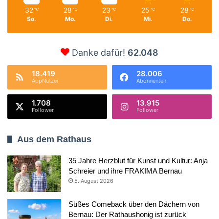
32
28
23
25
28
℃
℃
℃
℃
℃
So.
Mo.
Di.
Mi.
Do.
Danke dafür!
62.048
18.419
28.006
AppNutzer
Abonnenten
1.708
13.915
Follower
Follower
Aus dem Rathaus
35 Jahre Herzblut für Kunst und Kultur: Anja
Schreier und ihre FRAKIMA Bernau
5. August 2026
Süßes Comeback über den Dächern von
Bernau: Der Rathaushonig ist zurück