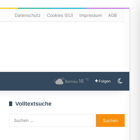
Datenschutz
Cookies (EU)
Impressum
AGB
℃
16
Skin u
freiheit
Folgen
Bernau
Volltextsuche
Suchen
nach: