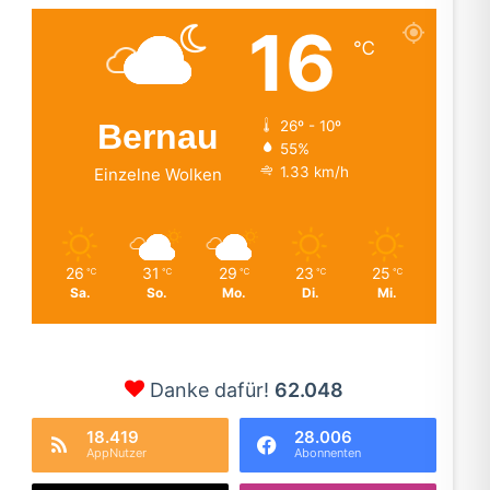
16
℃
Bernau
26º - 10º
55%
1.33 km/h
Einzelne Wolken
26
31
29
23
25
℃
℃
℃
℃
℃
Sa.
So.
Mo.
Di.
Mi.
Danke dafür!
62.048
18.419
28.006
AppNutzer
Abonnenten