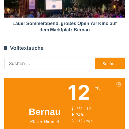
Lauer Sommerabend, großes Open-Air Kino auf
dem Marktplatz Bernau
Volltextsuche
Suchen
nach:
12
℃
Bernau
25º - 11º
74%
1.12 km/h
Klarer Himmel