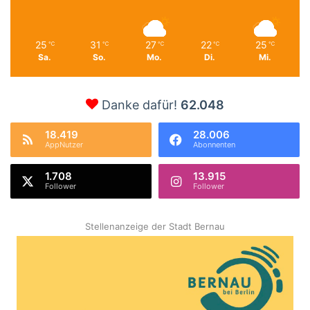
25
31
27
22
25
℃
℃
℃
℃
℃
Sa.
So.
Mo.
Di.
Mi.
Danke dafür!
62.048
18.419
28.006
AppNutzer
Abonnenten
1.708
13.915
Follower
Follower
Stellenanzeige der Stadt Bernau