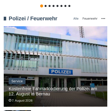
Polizei / Feuerwehr
Mo
Alle
Feuerwehr
Service
Kostenfreie Fahrradcodierung der Polizei am
12. August in Bernau
7. August 2026