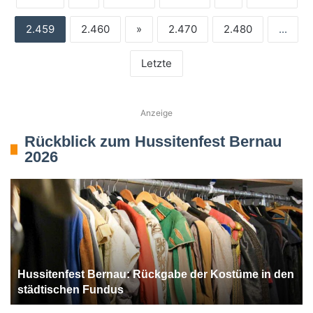
2.459
2.460
»
2.470
2.480
...
Letzte
Anzeige
Rückblick zum Hussitenfest Bernau
2026
Hussitenfest Bernau: Rückgabe der Kostüme in den
städtischen Fundus