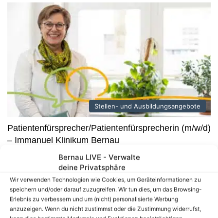
Stellen- und Ausbildungsangebote
Patientenfürsprecher/Patientenfürsprecherin (m/w/d)
– Immanuel Klinikum Bernau
Bernau LIVE - Verwalte
Patientenfürsprecher/Patientenfürsprecherin (m/w/d) ab sofort
deine Privatsphäre
im Immanuel Klinikum Bernau Herzzentrum Brandenburg
gesucht. Das Immanuel Klinikum Bernau Herzzentrum
Wir verwenden Technologien wie Cookies, um Geräteinformationen zu
speichern und/oder darauf zuzugreifen. Wir tun dies, um das Browsing-
Brandenburg ist Hochschulklinikum der…
Erlebnis zu verbessern und um (nicht) personalisierte Werbung
Bernau – Lobetal: Verbundleitung
anzuzeigen. Wenn du nicht zustimmst oder die Zustimmung widerrufst,