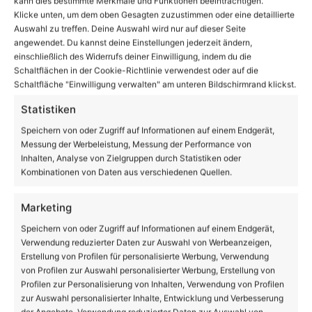
kann dies bestimmte Merkmale und Funktionen beeinträchtigen.
(m/w/d) im Bereich Teilhabe gesucht
Klicke unten, um dem oben Gesagten zuzustimmen oder eine detaillierte
Auswahl zu treffen. Deine Auswahl wird nur auf dieser Seite
angewendet. Du kannst deine Einstellungen jederzeit ändern,
Wandlitz: Koordination therapeutische
einschließlich des Widerrufs deiner Einwilligung, indem du die
Prozesse / Stellv. Leitung Wohnverbund
Schaltflächen in der Cookie-Richtlinie verwendest oder auf die
gesucht!
Schaltfläche "Einwilligung verwalten" am unteren Bildschirmrand klickst.
Statistiken
Gemeinde Wandlitz: Sachbearbeiter/in
Gebäudemanagement (m/w/d)
Speichern von oder Zugriff auf Informationen auf einem Endgerät,
Messung der Werbeleistung, Messung der Performance von
Inhalten, Analyse von Zielgruppen durch Statistiken oder
Kombinationen von Daten aus verschiedenen Quellen.
Anzeige
Marketing
Speichern von oder Zugriff auf Informationen auf einem Endgerät,
Verwendung reduzierter Daten zur Auswahl von Werbeanzeigen,
Erstellung von Profilen für personalisierte Werbung, Verwendung
von Profilen zur Auswahl personalisierter Werbung, Erstellung von
Profilen zur Personalisierung von Inhalten, Verwendung von Profilen
zur Auswahl personalisierter Inhalte, Entwicklung und Verbesserung
der Angebote, Verwendung reduzierter Daten zur Auswahl von