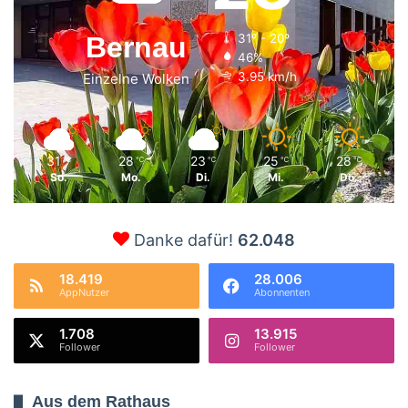
Bernau
31º - 20º
46%
3.95 km/h
Einzelne Wolken
31
28
23
25
28
℃
℃
℃
℃
℃
So.
Mo.
Di.
Mi.
Do.
Danke dafür!
62.048
18.419
28.006
AppNutzer
Abonnenten
1.708
13.915
Follower
Follower
Aus dem Rathaus