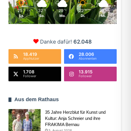
25
32
29
22
25
℃
℃
℃
℃
℃
Sa.
So.
Mo.
Di.
Mi.
Danke dafür!
62.048
18.419
28.006
AppNutzer
Abonnenten
1.708
13.915
Follower
Follower
Aus dem Rathaus
35 Jahre Herzblut für Kunst und
Kultur: Anja Schreier und ihre
FRAKIMA Bernau
5. August 2026