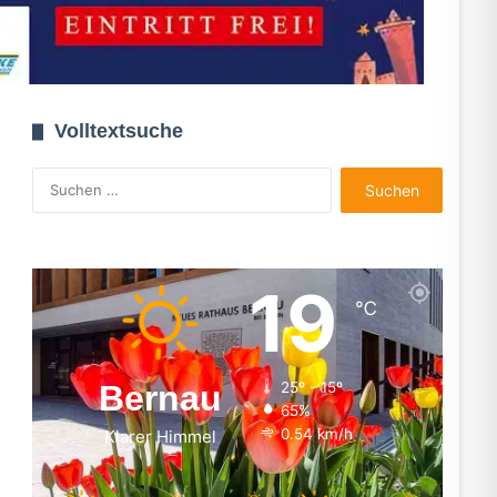
Volltextsuche
Suchen
nach:
19
℃
Bernau
25º - 15º
65%
0.54 km/h
Klarer Himmel