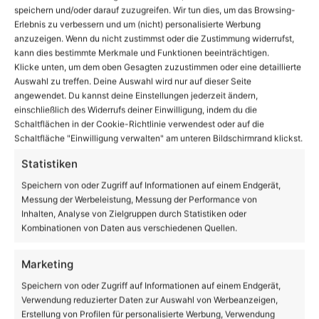
speichern und/oder darauf zuzugreifen. Wir tun dies, um das Browsing-
Erlebnis zu verbessern und um (nicht) personalisierte Werbung
anzuzeigen. Wenn du nicht zustimmst oder die Zustimmung widerrufst,
kann dies bestimmte Merkmale und Funktionen beeinträchtigen.
Klicke unten, um dem oben Gesagten zuzustimmen oder eine detaillierte
Und, schon ausgeschlafen? Eine kleine Bilanz der
Auswahl zu treffen. Deine Auswahl wird nur auf dieser Seite
Bernauer Silvesternacht
angewendet. Du kannst deine Einstellungen jederzeit ändern,
einschließlich des Widerrufs deiner Einwilligung, indem du die
Schaltflächen in der Cookie-Richtlinie verwendest oder auf die
Volltextsuche
Schaltfläche "Einwilligung verwalten" am unteren Bildschirmrand klickst.
Statistiken
Suchen
nach:
Speichern von oder Zugriff auf Informationen auf einem Endgerät,
Messung der Werbeleistung, Messung der Performance von
Inhalten, Analyse von Zielgruppen durch Statistiken oder
24
Kombinationen von Daten aus verschiedenen Quellen.
℃
Marketing
Speichern von oder Zugriff auf Informationen auf einem Endgerät,
Bernau
26º - 17º
Verwendung reduzierter Daten zur Auswahl von Werbeanzeigen,
47%
Erstellung von Profilen für personalisierte Werbung, Verwendung
0.97 km/h