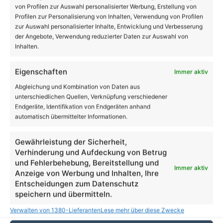
Klarer Himmel
von Profilen zur Auswahl personalisierter Werbung, Erstellung von
Profilen zur Personalisierung von Inhalten, Verwendung von Profilen
zur Auswahl personalisierter Inhalte, Entwicklung und Verbesserung
der Angebote, Verwendung reduzierter Daten zur Auswahl von
25
31
29
22
25
℃
℃
℃
℃
℃
Inhalten.
Sa.
So.
Mo.
Di.
Mi.
Eigenschaften
Immer aktiv
Abgleichung und Kombination von Daten aus
Danke dafür!
62.048
unterschiedlichen Quellen, Verknüpfung verschiedener
Endgeräte, Identifikation von Endgeräten anhand
18.419
28.006
automatisch übermittelter Informationen.
AppNutzer
Abonnenten
1.708
13.915
Gewährleistung der Sicherheit,
Follower
Follower
Verhinderung und Aufdeckung von Betrug
und Fehlerbehebung, Bereitstellung und
Immer aktiv
Anzeige von Werbung und Inhalten, Ihre
Aus dem Rathaus
Entscheidungen zum Datenschutz
speichern und übermitteln.
35 Jahre Herzblut für Kunst und Kultur: Anja
Schreier und ihre FRAKIMA Bernau
Verwalten von 1380-Lieferanten
Lese mehr über diese Zwecke
5. August 2026