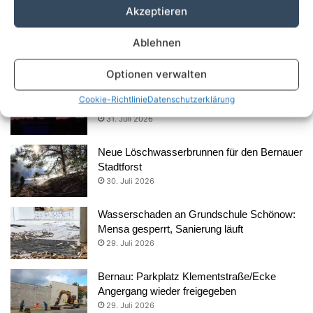
Akzeptieren
Süßes Comeback über den Dächern von
Ablehnen
Bernau: Der Rathaushonig ist zurück
3. August 2026
Optionen verwalten
Dem Himmel so nah: Sonnenfinsternis auf
Cookie-Richtlinie
Datenschutzerklärung
dem Bernauer Rathausdach erleben
31. Juli 2026
Neue Löschwasserbrunnen für den Bernauer
Stadtforst
30. Juli 2026
Wasserschaden an Grundschule Schönow:
Mensa gesperrt, Sanierung läuft
29. Juli 2026
Bernau: Parkplatz Klementstraße/Ecke
Angergang wieder freigegeben
29. Juli 2026