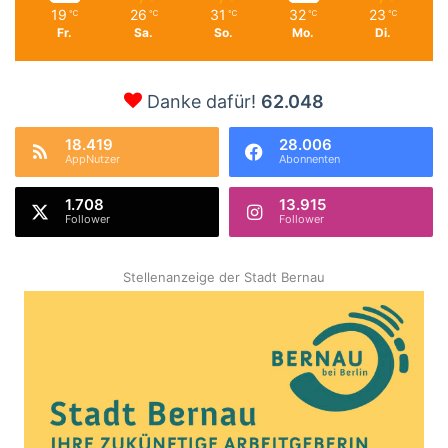
19
26
31
32
23
℃
℃
℃
℃
℃
Fr.
Sa.
So.
Mo.
Di.
Danke dafür!
62.048
18.419
28.006
AppNutzer
Abonnenten
1.708
13.915
Follower
Follower
Stellenanzeige der Stadt Bernau