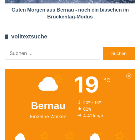
Guten Morgen aus Bernau - noch ein bisschen im
Brückentag-Modus
Volltextsuche
Suchen
nach:
19
℃
Bernau
20º - 13º
62%
4.41 km/h
Einzelne Wolken