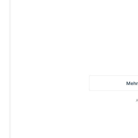
Simson S51 aus
Tiefgarage in Bernau
entwendet – Belohnung
ausgesetzt
Mehr
A