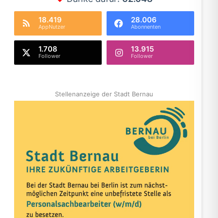
18.419
28.006
AppNutzer
Abonnenten
1.708
13.915
Follower
Follower
Stellenanzeige der Stadt Bernau