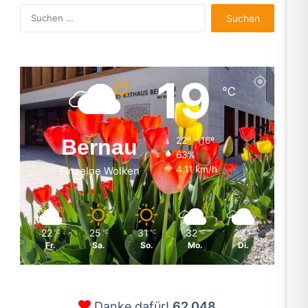
Suchen
nach:
19
℃
Bernau
22º - 16º
63%
4.11 km/h
Einzelne Wolken
22
25
31
32
23
℃
℃
℃
℃
℃
Fr.
Sa.
So.
Mo.
Di.
Danke dafür!
62.048