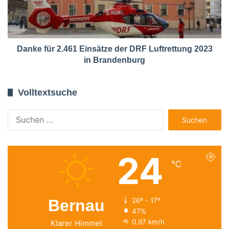
Danke für 2.461 Einsätze der DRF Luftrettung 2023
in Brandenburg
Volltextsuche
Suchen
nach:
24
℃
Bernau
26º - 17º
47%
0.97 km/h
Klarer Himmel