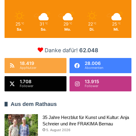
25
31
29
22
25
℃
℃
℃
℃
℃
Sa.
So.
Mo.
Di.
Mi.
Danke dafür!
62.048
18.419
28.006
AppNutzer
Abonnenten
1.708
13.915
Follower
Follower
Aus dem Rathaus
35 Jahre Herzblut für Kunst und Kultur: Anja
Schreier und ihre FRAKIMA Bernau
5. August 2026