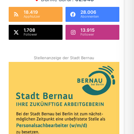
18.419
28.006
AppNutzer
Abonnenten
1.708
13.915
Follower
Follower
Stellenanzeige der Stadt Bernau