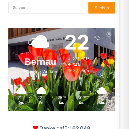
Suchen
nach:
22
℃
Bernau
23º - 21º
54%
2.3 km/h
Einzelne Wolken
21
22
25
30
34
℃
℃
℃
℃
℃
Do.
Fr.
Sa.
So.
Mo.
Danke dafür!
62.048