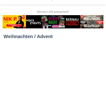
Bernau LIVE präsentiert!
Weihnachten / Advent
Neustart
im
Advent:
Bernauer
Lichterglanz
sucht
Unterstützer
18. Juni 2026
Neustart im Advent:
Bernauer Lichterglanz