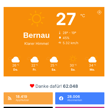
27
℃
Bernau
28º - 19º
45%
5.32 km/h
Klarer Himmel
26
22
25
30
34
℃
℃
℃
℃
℃
Do.
Fr.
Sa.
So.
Mo.
Danke dafür!
62.048
18.419
28.006
AppNutzer
Abonnenten