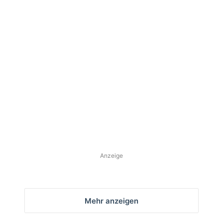
im
Stadtwald
Bernau:
Großes
Interesse
am
16. Dezember 2025
Weihnachtsbaumschlagen
Andrang im Stadtwald
Bernau: Großes Interesse
am
Weihnachtsbaumschlagen
Anzeige
Mehr anzeigen