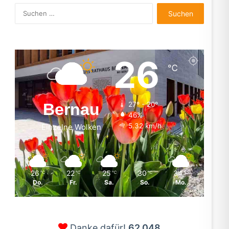
Suchen
nach:
26
℃
Bernau
27º - 20º
46%
5.32 km/h
Einzelne Wolken
26
22
25
30
34
℃
℃
℃
℃
℃
Do.
Fr.
Sa.
So.
Mo.
Danke dafür!
62.048