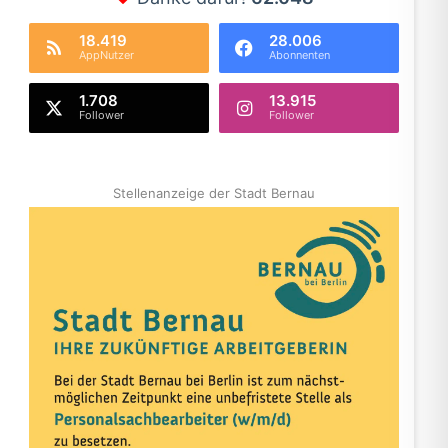
18.419
28.006
AppNutzer
Abonnenten
1.708
13.915
Follower
Follower
Stellenanzeige der Stadt Bernau