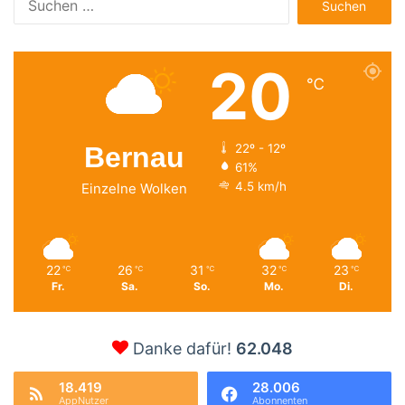
nach:
20
℃
Bernau
22º - 12º
61%
4.5 km/h
Einzelne Wolken
22
26
31
32
23
℃
℃
℃
℃
℃
Fr.
Sa.
So.
Mo.
Di.
Danke dafür!
62.048
18.419
28.006
AppNutzer
Abonnenten