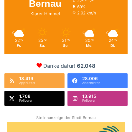
Bernau
22º - 12º
69%
2.92 km/h
Klarer Himmel
22
25
31
30
24
℃
℃
℃
℃
℃
Fr.
Sa.
So.
Mo.
Di.
Danke dafür!
62.048
18.419
28.006
AppNutzer
Abonnenten
1.708
13.915
Follower
Follower
Stellenanzeige der Stadt Bernau