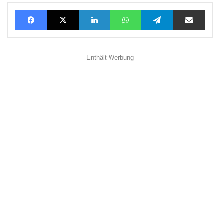
Facebook
X
LinkedIn
WhatsApp
Telegram
Teilen via E-Mail
Enthält Werbung