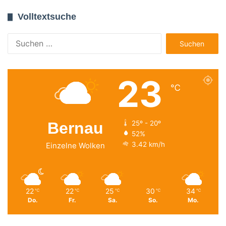
Volltextsuche
Suchen
nach:
23
℃
Bernau
25º - 20º
52%
3.42 km/h
Einzelne Wolken
22
22
25
30
34
℃
℃
℃
℃
℃
Do.
Fr.
Sa.
So.
Mo.