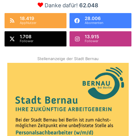
Danke dafür!
62.048
18.419
28.006
AppNutzer
Abonnenten
1.708
13.915
Follower
Follower
Stellenanzeige der Stadt Bernau