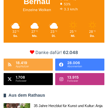
Bernau
53%
3.3 km/h
Einzelne Wolken
32
27
23
25
28
℃
℃
℃
℃
℃
So.
Mo.
Di.
Mi.
Do.
Danke dafür!
62.048
18.419
28.006
AppNutzer
Abonnenten
1.708
13.915
Follower
Follower
Aus dem Rathaus
35 Jahre Herzblut für Kunst und Kultur: Anja