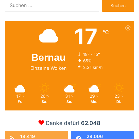
Suchen
nach:
17
℃
Bernau
18º - 15º
65%
2.31 km/h
Einzelne Wolken
17
26
31
29
23
℃
℃
℃
℃
℃
Fr.
Sa.
So.
Mo.
Di.
Danke dafür!
62.048
18.419
28.006