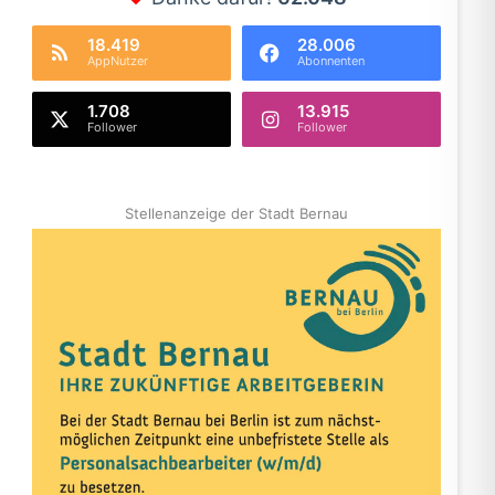
18.419
28.006
AppNutzer
Abonnenten
1.708
13.915
Follower
Follower
Stellenanzeige der Stadt Bernau