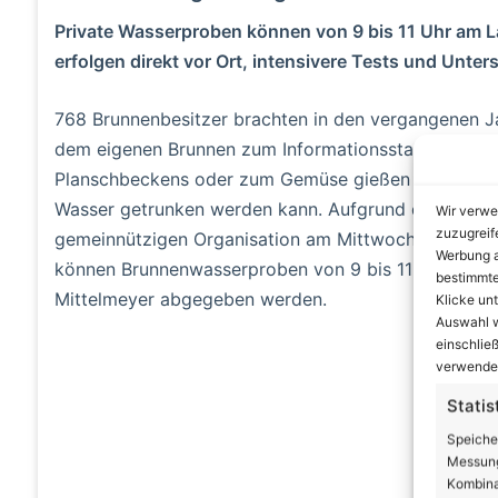
Private Wasserproben können von 9 bis 11 Uhr am 
erfolgen direkt vor Ort, intensivere Tests und Unt
768 Brunnenbesitzer brachten in den vergangenen Ja
dem eigenen Brunnen zum Informationsstand. Sie wol
Planschbeckens oder zum Gemüse gießen geeignet ist
Wasser getrunken werden kann. Aufgrund der bisher 
Wir verwe
zuzugreif
gemeinnützigen Organisation am Mittwoch, dem 7. A
Werbung a
können Brunnenwasserproben von 9 bis 11 Uhr bei M
bestimmte
Mittelmeyer abgegeben werden.
Klicke un
Auswahl w
einschließ
A
verwendes
Statis
Speiche
Messung
Kombina