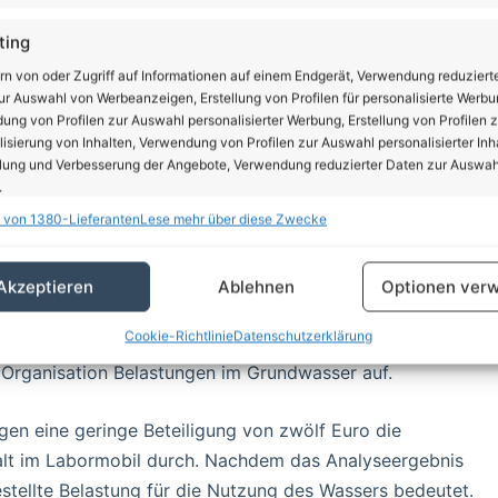
ting
rn von oder Zugriff auf Informationen auf einem Endgerät, Verwendung reduziert
r Auswahl von Werbeanzeigen, Erstellung von Profilen für personalisierte Werbu
ng von Profilen zur Auswahl personalisierter Werbung, Erstellung von Profilen z
isierung von Inhalten, Verwendung von Profilen zur Auswahl personalisierter Inha
lung und Verbesserung der Angebote, Verwendung reduzierter Daten zur Auswah
.
gen im Kreis Barnim zahlreiche Belastungen fest.
 von 1380-Lieferanten
Lese mehr über diese Zwecke
 zu einer gesundheitlichen Beeinträchtigung kommen.
schaften
Imm
 das Grundwasser. Auch können durch verschiedene
hung und Kombination von Daten aus unterschiedlichen Quellen,
urch die Messkampagne möchten wir Gartenbesitzer bei
Akzeptieren
Ablehnen
Optionen verw
fung verschiedener Endgeräte, Identifikation von Endgeräten anhand
Verbrauch des kostbaren Leitungswassers im Garten
sch übermittelter Informationen.
Cookie-Richtlinie
Datenschutzerklärung
yer. Mit den Ergebnissen der Brunnenwasseranalysen aus
Organisation Belastungen im Grundwasser auf.
rleistung der Sicherheit, Verhinderung und Aufdeckung
trug und Fehlerbehebung, Bereitstellung und Anzeige
Imm
erbung und Inhalten, Ihre Entscheidungen zum
gen eine geringe Beteiligung von zwölf Euro die
schutz speichern und übermitteln.
alt im Labormobil durch. Nachdem das Analyseergebnis
gestellte Belastung für die Nutzung des Wassers bedeutet.