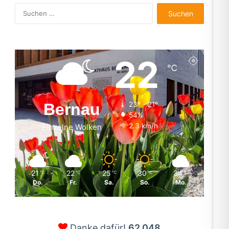
Suchen
nach:
22
℃
Bernau
23º - 21º
54%
2.3 km/h
Einzelne Wolken
21
22
25
30
34
℃
℃
℃
℃
℃
Do.
Fr.
Sa.
So.
Mo.
Danke dafür!
62.048