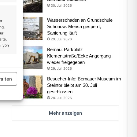
30. Juli 2026
Wasserschaden an Grundschule
er
Schönow: Mensa gesperrt,
ng,
Sanierung läuft
ur
lte,
29. Juli 2026
l von
Bernau: Parkplatz
Klementstraße/Ecke Angergang
wieder freigegeben
er aktiv
29. Juli 2026
alten
Besucher-Info: Bernauer Museum im
Steintor bleibt am 30. Juli
geschlossen
28. Juli 2026
Mehr anzeigen
er aktiv