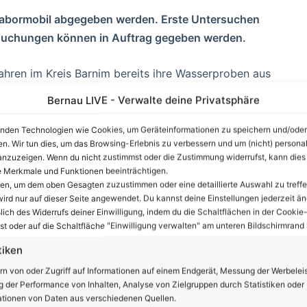
Labormobil abgegeben werden. Erste Untersuchen
ersuchungen können in Auftrag gegeben werden.
hren im Kreis Barnim bereits ihre Wasserproben aus
lten wissen, ob ihr Brunnenwasser zum Befüllen eines
Bernau LIVE - Verwalte deine Privatsphäre
. Manche interessierten sich aber auch dafür, ob das
guten Bürgerbeteiligung hält das gelbe Labormobil der
nden Technologien wie Cookies, um Geräteinformationen zu speichern und/oder
en. Wir tun dies, um das Browsing-Erlebnis zu verbessern und um (nicht) personal
ugust 2024 auf dem Bahnhofsvorplatz in Bernau. Dort
nzuzeigen. Wenn du nicht zustimmst oder die Zustimmung widerrufst, kann dies
atthias Ahlbrecht und dem Ehrenamtler Arno
 Merkmale und Funktionen beeinträchtigen.
ten, um dem oben Gesagten zuzustimmen oder eine detaillierte Auswahl zu treffe
ird nur auf dieser Seite angewendet. Du kannst deine Einstellungen jederzeit än
lich des Widerrufs deiner Einwilligung, indem du die Schaltflächen in der Cookie-
nzeige
t oder auf die Schaltfläche "Einwilligung verwalten" am unteren Bildschirmrand k
tiken
rn von oder Zugriff auf Informationen auf einem Endgerät, Messung der Werbelei
 der Performance von Inhalten, Analyse von Zielgruppen durch Statistiken oder
tionen von Daten aus verschiedenen Quellen.