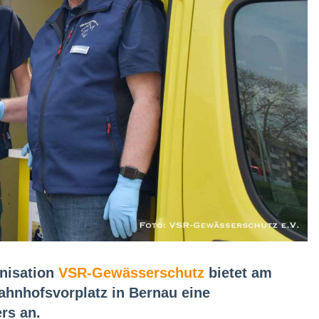
nisation
VSR-Gewässerschutz
bietet am
ahnhofsvorplatz in Bernau eine
rs an.