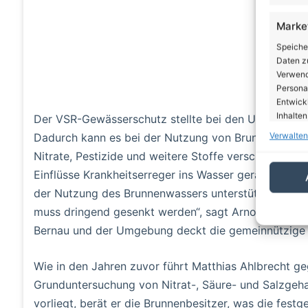
Marke
Speiche
Daten zu
Verwendu
Personal
Entwick
Inhalten
Der VSR-Gewässerschutz stellte bei den Untersuchun
Verwalten
Dadurch kann es bei der Nutzung von Brunnenwasser
Eigen
Nitrate, Pestizide und weitere Stoffe verschmutzen
Abgleic
Einflüsse Krankheitserreger ins Wasser geraten. „D
Verknüp
der Nutzung des Brunnenwassers unterstützen. Der 
automati
muss dringend gesenkt werden“, sagt Arno Mittelme
Bernau und der Umgebung deckt die gemeinnützige 
Gewäh
von Be
von W
Wie in den Jahren zuvor führt Matthias Ahlbrecht ge
Daten
Grunduntersuchung von Nitrat-, Säure- und Salzgeh
vorliegt, berät er die Brunnenbesitzer, was die fest