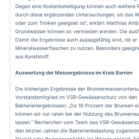
Gegen eine Kostenbeteiligung können auch weitere P
durch diese ergänzenden Untersuchungen, ob das W
oder zum Trinken geeignet ist“, erklärt Matthias Ahl
Grundwasser können so vermieden werden. Die ausfü
Damit die Ergebnisse auch aussagefähig sind, rät e
Mineralwasserflaschen zu nutzen. Besonders geeignet
aus Kunststoff.
Auswertung der Messergebnisse im Kreis Barnim
Die bisherigen Ergebnisse der Brunnenwasseruntersu
Vorstandsmitglied im VSR-Gewässerschutz von den l
Bakterienergebnissen: „Da 16 Prozent der Brunnen ei
können wir nur raten bei der Nutzung des Brunnenwa
lassen.“ Recherchen vom Team des VSR-Gewässerschu
den letzten Jahren die Bakterienbelastung zugenomm
Deckel oder Brunnenschächte ins Wasser gespült. Ein