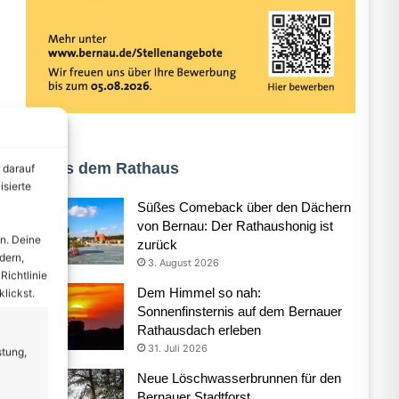
Aus dem Rathaus
 darauf
isierte
Süßes Comeback über den Dächern
von Bernau: Der Rathaushonig ist
n. Deine
zurück
dern,
3. August 2026
Richtlinie
Dem Himmel so nah:
lickst.
Sonnenfinsternis auf dem Bernauer
Rathausdach erleben
31. Juli 2026
stung,
Neue Löschwasserbrunnen für den
Bernauer Stadtforst