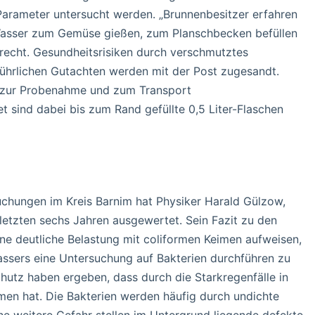
arameter untersucht werden. „Brunnenbesitzer erfahren
asser zum Gemüse gießen, zum Planschbecken befüllen
brecht. Gesundheitsrisiken durch verschmutztes
hrlichen Gutachten werden mit der Post zugesandt.
r zur Probenahme und zum Transport
 sind dabei bis zum Rand gefüllte 0,5 Liter-Flaschen
chungen im Kreis Barnim hat Physiker Harald Gülzow,
etzten sechs Jahren ausgewertet. Sein Fazit zu den
ne deutliche Belastung mit coliformen Keimen aufweisen,
ssers eine Untersuchung auf Bakterien durchführen zu
tz haben ergeben, dass durch die Starkregenfälle in
en hat. Die Bakterien werden häufig durch undichte
e weitere Gefahr stellen im Untergrund liegende defekte