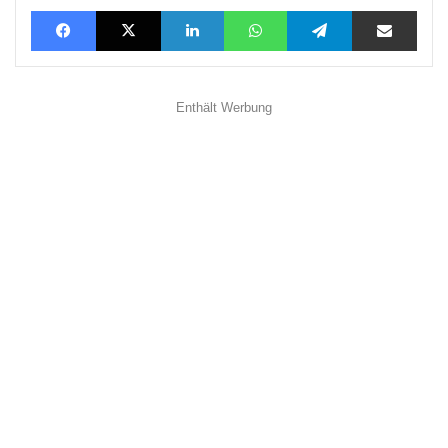
Facebook
X
LinkedIn
WhatsApp
Telegram
Teilen via E-Mail
Enthält Werbung