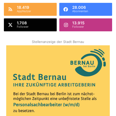
18.419
28.006
AppNutzer
Abonnenten
1.708
13.915
Follower
Follower
Stellenanzeige der Stadt Bernau