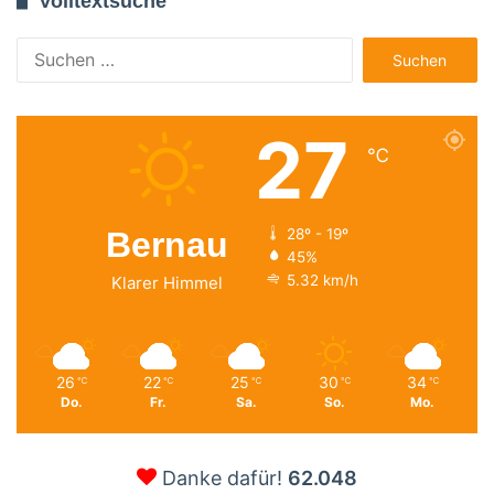
Volltextsuche
Suchen
nach:
27
℃
Bernau
28º - 19º
45%
5.32 km/h
Klarer Himmel
26
22
25
30
34
℃
℃
℃
℃
℃
Do.
Fr.
Sa.
So.
Mo.
Danke dafür!
62.048