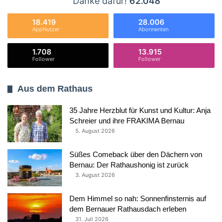
Danke dafür!
62.048
18.419
28.006
AppNutzer
Abonnenten
1.708
13.915
Follower
Follower
Aus dem Rathaus
35 Jahre Herzblut für Kunst und Kultur: Anja
Schreier und ihre FRAKIMA Bernau
5. August 2026
Süßes Comeback über den Dächern von
Bernau: Der Rathaushonig ist zurück
3. August 2026
Dem Himmel so nah: Sonnenfinsternis auf
dem Bernauer Rathausdach erleben
31. Juli 2026