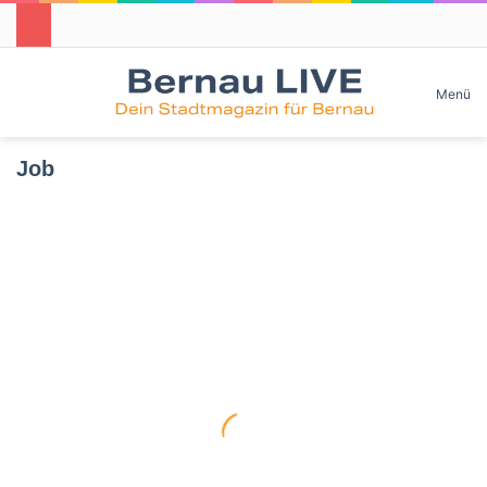
Skin umschalten
Menü
Job
Bernau:
Elektroinstallateur
Stellen- und Ausbildungsangebote
/
Elektromeister
(m/w/d)
gesucht
27. Juli 2026
Bernau:
Elektroinstallateur /
Elektromeister (m/w/d)