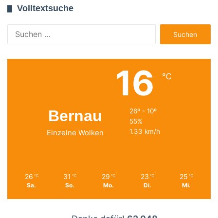
Volltextsuche
Suchen
nach:
16
℃
Bernau
26º - 10º
55%
1.33 km/h
Einzelne Wolken
26
31
29
23
25
℃
℃
℃
℃
℃
Sa.
So.
Mo.
Di.
Mi.