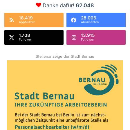
Danke dafür!
62.048
18.419
28.006
AppNutzer
Abonnenten
1.708
13.915
Follower
Follower
Stellenanzeige der Stadt Bernau