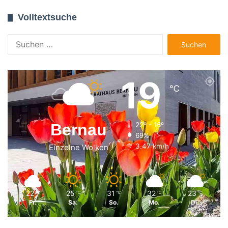
Volltextsuche
Suchen
nach:
19
℃
Bernau
22º - 16º
69%
3.47 km/h
Einzelne Wolken
22
25
31
32
23
℃
℃
℃
℃
℃
Fr.
Sa.
So.
Mo.
Di.