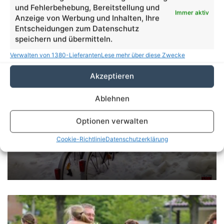
und Fehlerbehebung, Bereitstellung und
Immer aktiv
Anzeige von Werbung und Inhalten, Ihre
Entscheidungen zum Datenschutz
speichern und übermitteln.
Verwalten von 1380-Lieferanten
Lese mehr über diese Zwecke
Akzeptieren
Ablehnen
Beruf
Optionen verwalten
Tag der offenen Tür an den
Cookie-Richtlinie
Datenschutzerklärung
Diakonischen Schulen Lobetal