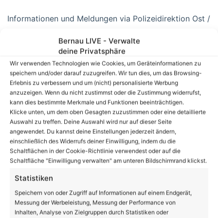
Informationen und Meldungen via Polizeidirektion Ost /
Polizeiinspektion Barnim
Bernau LIVE - Verwalte
deine Privatsphäre
Wir verwenden Technologien wie Cookies, um Geräteinformationen zu
speichern und/oder darauf zuzugreifen. Wir tun dies, um das Browsing-
Erlebnis zu verbessern und um (nicht) personalisierte Werbung
anzuzeigen. Wenn du nicht zustimmst oder die Zustimmung widerrufst,
NAVIGATION:
kann dies bestimmte Merkmale und Funktionen beeinträchtigen.
|
Aktuelles aus und um Bernau
|
Klicke unten, um dem oben Gesagten zuzustimmen oder eine detaillierte
Auswahl zu treffen. Deine Auswahl wird nur auf dieser Seite
„Wochenendbericht“ der Polizeiinspektion Barnim
angewendet. Du kannst deine Einstellungen jederzeit ändern,
einschließlich des Widerrufs deiner Einwilligung, indem du die
Schaltflächen in der Cookie-Richtlinie verwendest oder auf die
Schaltfläche "Einwilligung verwalten" am unteren Bildschirmrand klickst.
Link zum Beitrag kopieren
Statistiken
Speichern von oder Zugriff auf Informationen auf einem Endgerät,
Messung der Werbeleistung, Messung der Performance von
Inhalten, Analyse von Zielgruppen durch Statistiken oder