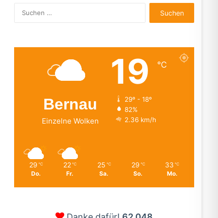
Suchen
nach:
19
℃
Bernau
29º - 18º
82%
2.36 km/h
Einzelne Wolken
29
22
25
29
33
℃
℃
℃
℃
℃
Do.
Fr.
Sa.
So.
Mo.
Danke dafür!
62.048