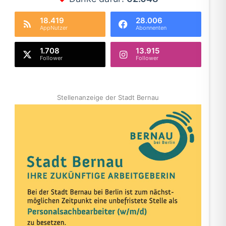
18.419
28.006
AppNutzer
Abonnenten
1.708
13.915
Follower
Follower
Stellenanzeige der Stadt Bernau