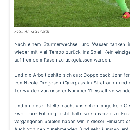
Foto: Anna Seifarth
Nach einem Stürmerwechsel und Wasser tanken im
wieder mit viel Tempo zurück ins Spiel. Kein einzi
auf fremdem Rasen zurückgelassen werden.
Und die Arbeit zahlte sich aus: Doppelpack Jennifer
von Nicole Drogosch (Querpass im Strafraum) und 
Tor wurden von unserer Nummer 11 eiskalt verwandel
Und an dieser Stelle macht uns schon lange kein G
zwei Tore Führung nicht halb so souverän zu Ende
vergangenen Spielen haben wir in dieser Hinsicht s
Auch von den zunehmenden (und sehr kunstvollen) F