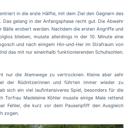
triert in die erste Hälfte, mit dem Ziel den Gegnern des
 Das gelang in der Anfangsphase recht gut. Die Abwehr
r Bälle erobert werden. Nachdem die ersten Angriffe und
lglos blieben, musste allerdings in der 10. Minute eine
ogosch und nach einigem Hin-und-Her im Strafraum von
 Und das mit nur eineinhalb funktionierenden Schuhsohlen.
t nur die Atemwege zu vertrocknen. Kleine aber sehr
iel der Rüdnitzerinnen und führten immer wieder zu
 sich ein viel laufintensiveres Spiel, besonders für die
h Torfrau Madeleine Köhler musste einige Male rettend
eser Fehler, die kurz vor dem Pausenpfiff den Ausgleich
ch zogen.