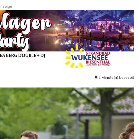
nzeige
2 Minute(n) Lesezeit