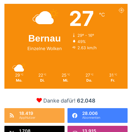
27
℃
Bernau
29º - 16º
49%
2.63 km/h
Einzelne Wolken
29
22
25
27
31
℃
℃
℃
℃
℃
Mo.
Di.
Mi.
Do.
Fr.
Danke dafür!
62.048
18.419
28.006
AppNutzer
Abonnenten
1.708
13.915