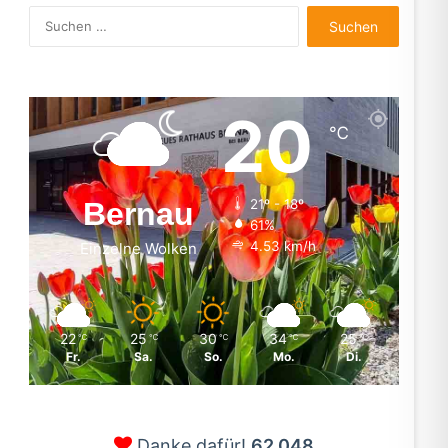
Suchen
nach:
20
℃
Bernau
21º - 18º
61%
4.53 km/h
Einzelne Wolken
22
25
30
34
25
℃
℃
℃
℃
℃
Fr.
Sa.
So.
Mo.
Di.
Danke dafür!
62.048