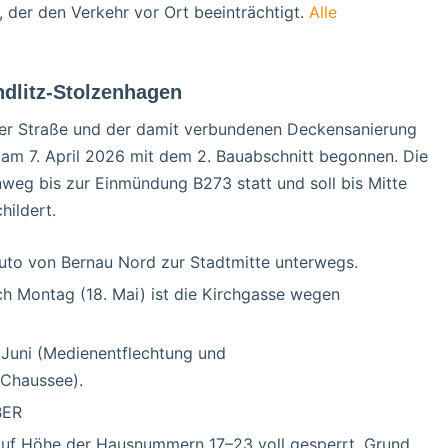
 der den Verkehr vor Ort beeinträchtigt.
Alle
dlitz-Stolzenhagen
er Straße und der damit verbundenen Deckensanierung
 am 7. April 2026 mit dem 2. Bauabschnitt begonnen. Die
eg bis zur Einmündung B273 statt und soll bis Mitte
hildert.
uto von Bernau Nord zur Stadtmitte unterwegs.
ich Montag (18. Mai) ist die Kirchgasse wegen
. Juni (Medienentflechtung und
 Chaussee).
BER
auf Höhe der Hausnummern 17–23 voll gesperrt. Grund